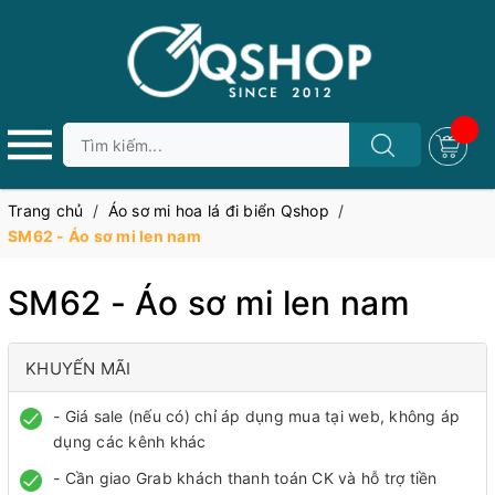
Trang chủ
/
Áo sơ mi hoa lá đi biển Qshop
/
SM62 - Áo sơ mi len nam
SM62 - Áo sơ mi len nam
KHUYẾN MÃI
- Giá sale (nếu có) chỉ áp dụng mua tại web, không áp
dụng các kênh khác
- Cần giao Grab khách thanh toán CK và hỗ trợ tiền