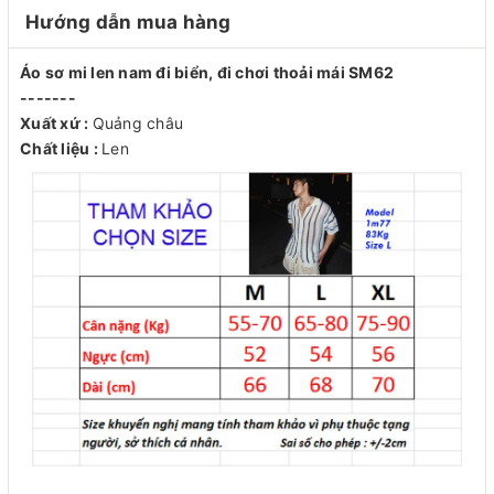
Hướng dẫn mua hàng
Áo sơ mi len nam đi biển, đi chơi thoải mái SM62
-------
Xuất xứ :
Quảng châu
Chất liệu :
Len