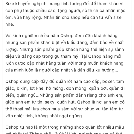
Size khuyến nghị chỉ mang tính tương đối để tham khảo vì
còn phụ thuộc chiều cao, tạng người, sở thích cá nhân mặc
ôm, vừa hay rộng. Nhắn tin cho shop nếu cần tư vấn size
nhé.
Với kinh nghiệm nhiều năm Qshop đem đến khách hàng
những sản phẩm khác biệt về kiểu dáng, đảm bảo về chất
lượng. Những sản phẩm giúp khách hàng thể hiện sự sành
điệu và đẳng cấp trong gu thẩm mỹ. Tại Qshop hàng mới
luôn được cập nhật hàng tuần với mong muốn khách hàng
của mình luôn là người cập nhật và dẫn đầu xu hướng...
Qshop cung cấp đầy đủ quần lót nam cao cấp, boxer, tam
giác, bikini, lọt khe, hở mông, độn mông, quần bơi, quần đi
biển, quần ngủ...Những sản phẩm dành riêng cho anh em,
giúp anh em tự tin, sexy, cuốn hút. Qshop là nơi anh em có
thể thoải mái lựa chọn mua sắm với sự phục vụ tận tâm tư
vấn nhiệt tình, không phải ngại ngùng...
Qshop tự hào là một trong những shop quần lót nhiều mẫu
mã nhất tại Thành phố Hồ Chí Minh, nơi mà anh em có thể