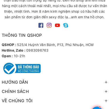
thận bảo mật tôn trọng sự riêng tư. Đến với shop anh em mua
hàng một cách thoải mái nhất, mọi nhu cầu sẽ được tư vấn thân
thiện, nhiệt tình. Hơn 8 năm kinh nghiệm shop có hầu hết các
sản phẩm từ đơn giãn đến sexy độc lạ...anh em tha hồ chọn.
THÔNG TIN QSHOP
QSHOP :
525/4 Huỳnh Văn Bánh, P13, Phú Nhuận, HCM
Hotline, Zalo :
0983096763
Open :
10-21h
HƯỚNG DẪN
CHÍNH SÁCH
VỀ CHÚNG TÔI