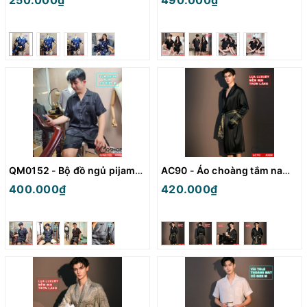
250.000₫
490.000₫
QM0152 - Bộ đồ ngủ pijama nam quần ngắn lụa satin mềm
AC90 - Áo choàng tắm nam lụa mềm mát
400.000₫
420.000₫