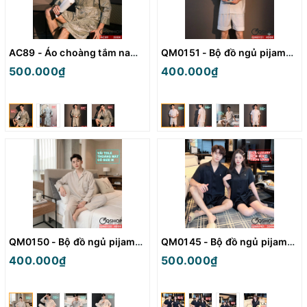
AC89 - Áo choàng tắm nam lụa xịn đẹp
QM0151 - Bộ đồ ngủ pijama nam quần ngắn
500.000₫
400.000₫
QM0150 - Bộ đồ ngủ pijama nam tay dài vải tole mát
QM0145 - Bộ đồ ngủ pijama cặp đôi lụa mềm mịn quần ngắn
400.000₫
500.000₫