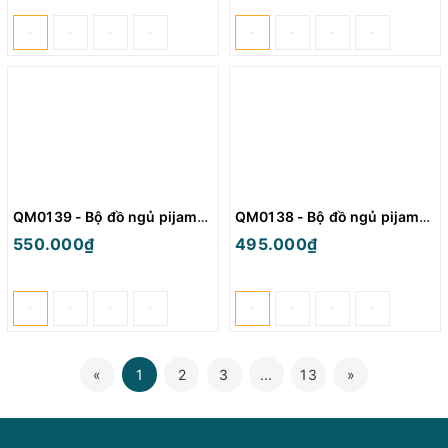
QM0139 - Bộ đồ ngủ pijama cặp đôi lụa mềm mịn tay dài
QM0138 - Bộ đồ ngủ pijama cặp đôi lụa mềm mịn quần ngắn
550.000₫
495.000₫
«
1
2
3
...
13
»