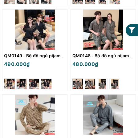
QM0149 - Bộ đồ ngủ pijama cặp đôi quần ngắn lụa mềm mịn
QM0148 - Bộ đồ ngủ pijama cặp đôi quần ngắn lụa mềm mịn
490.000₫
480.000₫