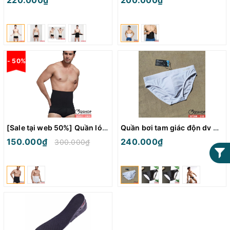
220.000₫
200.000₫
- 50%
[Sale tại web 50%] Quần lót nịch bụng 2 trong 1 QN32
Quần bơi tam giác độn dv Desmiit cao cấp QT288
150.000₫
240.000₫
300.000₫