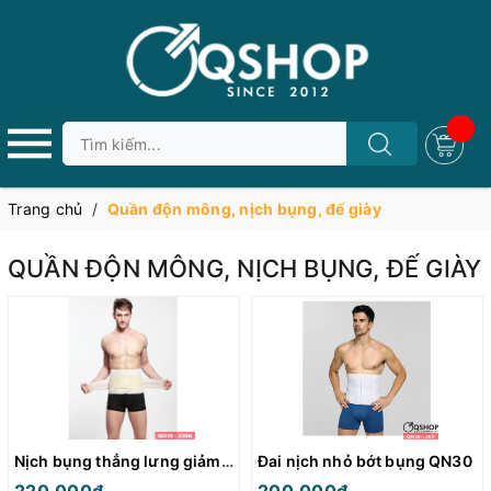
Trang chủ
/
Quần độn mông, nịch bụng, đế giày
QUẦN ĐỘN MÔNG, NỊCH BỤNG, ĐẾ GIÀY
Nịch bụng thẳng lưng giảm bụng QN19
Đai nịch nhỏ bớt bụng QN30