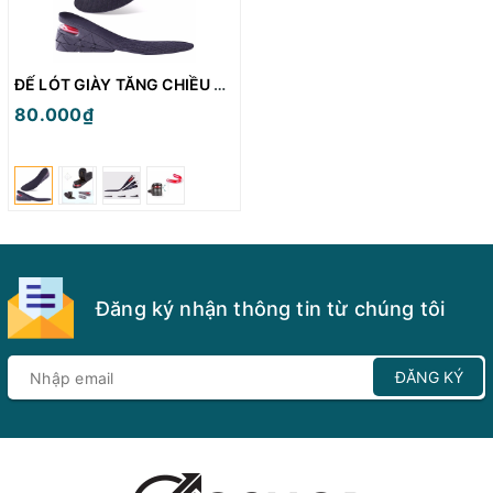
ĐẾ LÓT GIÀY TĂNG CHIỀU CAO ĐIỀU CHỈNH ĐỘ CAO 3-5-7CM
80.000₫
Đăng ký nhận thông tin từ chúng tôi
ĐĂNG KÝ