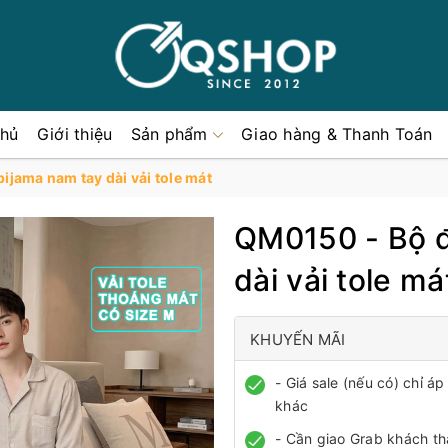
chủ
Giới thiệu
Sản phẩm
Giao hàng & Thanh Toán
jama nam tay dài vải tole mát
QM0150 - Bộ đ
dài vải tole má
KHUYẾN MÃI
- Giá sale (nếu có) chỉ 
khác
- Cần giao Grab khách th