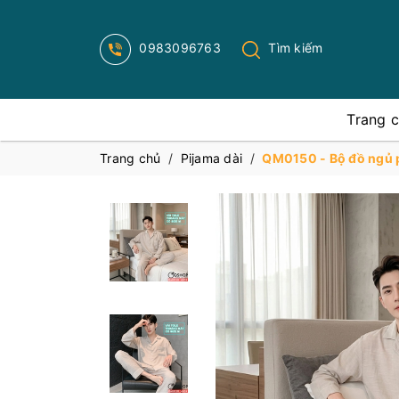
0983096763
Tìm kiếm
Trang 
Trang chủ
/
Pijama dài
/
QM0150 - Bộ đồ ngủ pi