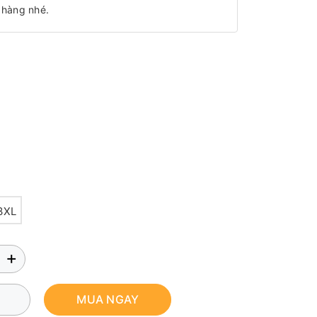
 hàng nhé.
3XL
+
MUA NGAY