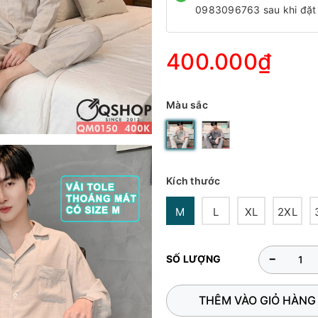
0983096763 sau khi đặt
400.000₫
Màu sắc
Kích thước
M
L
XL
2XL
-
SỐ LƯỢNG
THÊM VÀO GIỎ HÀNG