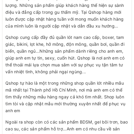
lượng. Những sản phẩm giúp khách hàng thể hiện sự sành
điệu và đẳng cấp trong gu thẩm mỹ. Tại Qshop hàng mới
luôn được cập nhật hàng tuần với mong muốn khách hàng
của mình luôn là người cập nhật và dẫn đầu xu hướng...
Qshop cung cấp đầy đủ quần lót nam cao cấp, boxer, tam
giác, bikini, lọt khe, hở mông, độn mông, quần bơi, quần đi
biển, quần ngủ...Những sản phẩm dành riêng cho anh em,
giúp anh em tự tin, sexy, cuốn hút. Qshop là nơi anh em có
thể thoải mái lựa chọn mua sắm với sự phục vụ tận tâm tư
vấn nhiệt tình, không phải ngại ngùng...
Qshop tự hào là một trong những shop quần lót nhiều mẫu
mã nhất tại Thành phố Hồ Chí Minh, nơi mà anh em có thể
tìm thấy những mẫu hàng ngay cả khó tìm nhất. Shop luôn
tìm tòi và cập nhật mẫu mới thường xuyên nhất để phục vụ
anh em
Ngoài ra shop còn có các sản phẩm BDSM, gel bôi trơn, bao
cao su, các sản phẩm hỗ trợ...Anh em có nhu cầu về sản