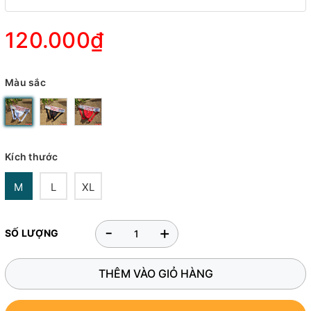
120.000₫
Màu sắc
Kích thước
M
L
XL
-
+
SỐ LƯỢNG
THÊM VÀO GIỎ HÀNG