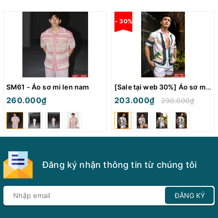
- 30%
SM61 - Áo sơ mi len nam
[Sale tại web 30%] Áo sơ mi đi biển vải poly thời trang SM60
260.000₫
203.000₫
290.000₫
Đăng ký nhận thông tin từ chúng tôi
ĐĂNG KÝ