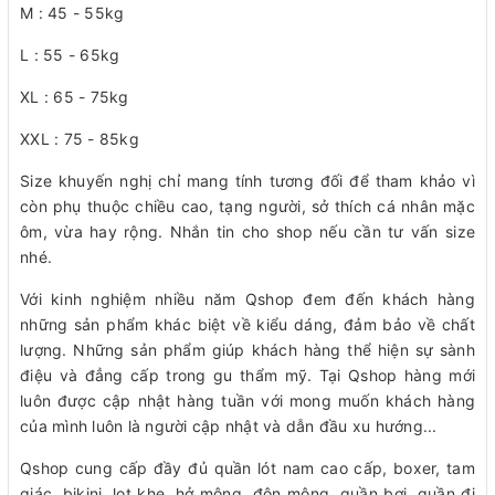
M : 45 - 55kg
L : 55 - 65kg
XL : 65 - 75kg
XXL : 75 - 85kg
Size khuyến nghị chỉ mang tính tương đối để tham khảo vì
còn phụ thuộc chiều cao, tạng người, sở thích cá nhân mặc
ôm, vừa hay rộng. Nhắn tin cho shop nếu cần tư vấn size
nhé.
Với kinh nghiệm nhiều năm Qshop đem đến khách hàng
những sản phẩm khác biệt về kiểu dáng, đảm bảo về chất
lượng. Những sản phẩm giúp khách hàng thể hiện sự sành
điệu và đẳng cấp trong gu thẩm mỹ. Tại Qshop hàng mới
luôn được cập nhật hàng tuần với mong muốn khách hàng
của mình luôn là người cập nhật và dẫn đầu xu hướng...
Qshop cung cấp đầy đủ quần lót nam cao cấp, boxer, tam
giác, bikini, lọt khe, hở mông, độn mông, quần bơi, quần đi