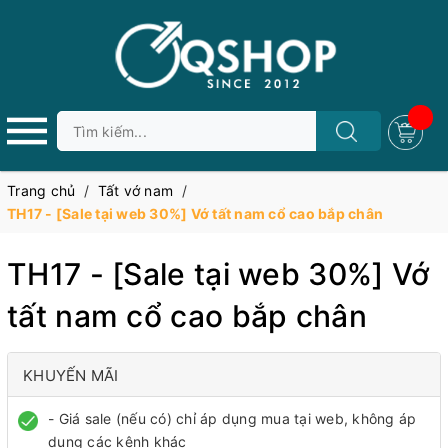
Trang chủ
/
Tất vớ nam
/
TH17 - [Sale tại web 30%] Vớ tất nam cổ cao bắp chân
TH17 - [Sale tại web 30%] Vớ
tất nam cổ cao bắp chân
KHUYẾN MÃI
- Giá sale (nếu có) chỉ áp dụng mua tại web, không áp
dụng các kênh khác