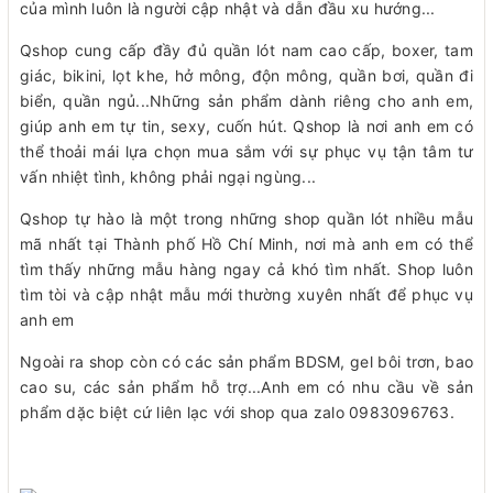
của mình luôn là người cập nhật và dẫn đầu xu hướng...
Qshop cung cấp đầy đủ quần lót nam cao cấp, boxer, tam
giác, bikini, lọt khe, hở mông, độn mông, quần bơi, quần đi
biển, quần ngủ...Những sản phẩm dành riêng cho anh em,
giúp anh em tự tin, sexy, cuốn hút. Qshop là nơi anh em có
thể thoải mái lựa chọn mua sắm với sự phục vụ tận tâm tư
vấn nhiệt tình, không phải ngại ngùng...
Qshop tự hào là một trong những shop quần lót nhiều mẫu
mã nhất tại Thành phố Hồ Chí Minh, nơi mà anh em có thể
tìm thấy những mẫu hàng ngay cả khó tìm nhất. Shop luôn
tìm tòi và cập nhật mẫu mới thường xuyên nhất để phục vụ
anh em
Ngoài ra shop còn có các sản phẩm BDSM, gel bôi trơn, bao
cao su, các sản phẩm hỗ trợ...Anh em có nhu cầu về sản
phẩm dặc biệt cứ liên lạc với shop qua zalo 0983096763.