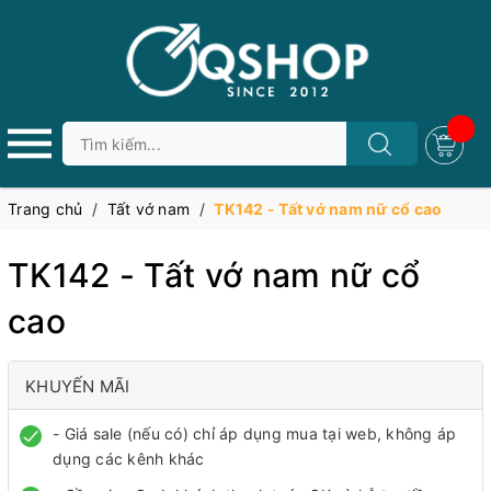
Trang chủ
/
Tất vớ nam
/
TK142 - Tất vớ nam nữ cổ cao
TK142 - Tất vớ nam nữ cổ
cao
KHUYẾN MÃI
- Giá sale (nếu có) chỉ áp dụng mua tại web, không áp
dụng các kênh khác