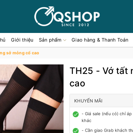
chủ
Giới thiệu
Sản phẩm
Giao hàng & Thanh Toán
ông sở mỏng cổ cao
TH25 - Vớ tất
cao
KHUYẾN MÃI
- Giá sale (nếu có) chỉ 
khác
- Cần giao Grab khách th