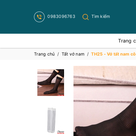
0983096763
Tìm kiếm
Trang 
Trang chủ
/
Tất vớ nam
/
TH25 - Vớ tất nam c