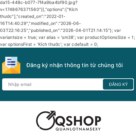
da15-448c-b077-7f4a9ba4bf90.jpg?
v=1748676371560"}],"options":["Kích
thước"],"created_on":"2022-01-
16T14:40:29","modified_on":"2026-06-
03T22:16:25","published_on":"2026-04-01T21:14:15"}; var
variantsize = true; var alias = 'sm38'; var productOptionsSize = 1;
var optionsFirst = 'Kích thước'; var cdefault = 0;
Đăng ký nhận thông tin từ chúng tôi
ĐĂNG KÝ