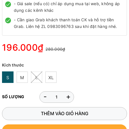
- Giá sale (nếu có) chỉ áp dụng mua tại web, không áp
dụng các kênh khác
- Cần giao Grab khách thanh toán CK và hỗ trợ tiền
Grab. Liên hệ ZL 0983096763 sau khi đặt hàng nhé.
196.000₫
280.000₫
Kích thước
S
M
L
XL
-
+
SỐ LƯỢNG
THÊM VÀO GIỎ HÀNG