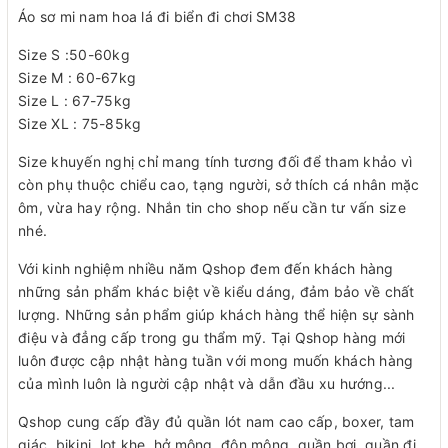
Áo sơ mi nam hoa lá đi biển đi chơi SM38
Size S :50-60kg
Size M : 60-67kg
Size L : 67-75kg
Size XL : 75-85kg
Size khuyến nghị chỉ mang tính tương đối để tham khảo vì
còn phụ thuộc chiểu cao, tạng người, sở thích cá nhân mặc
ôm, vừa hay rộng. Nhắn tin cho shop nếu cần tư vấn size
nhé.
Với kinh nghiệm nhiều năm Qshop đem đến khách hàng
những sản phẩm khác biệt về kiểu dáng, đảm bảo về chất
lượng. Những sản phẩm giúp khách hàng thể hiện sự sành
điệu và đẳng cấp trong gu thẩm mỹ. Tại Qshop hàng mới
luôn được cập nhật hàng tuần với mong muốn khách hàng
của mình luôn là người cập nhật và dẫn đầu xu hướng...
Qshop cung cấp đầy đủ quần lót nam cao cấp, boxer, tam
giác, bikini, lọt khe, hở mông, độn mông, quần bơi, quần đi