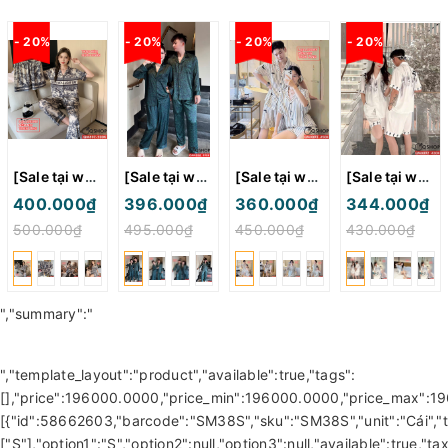
- 20%
- 20%
- 20%
- 20%
[Sale tại web 20%] QM802 - Bộ đồ ngủ Pijama nam nữ
[Sale tại web 20%] QM0094 - Bộ đồ ngủ pijama cặp đôi tay dài
[Sale tại web 20%] QM0093 - Bộ đồ ngủ pijama cặp đôi quần ngắn lụa mềm mịn
[Sale tại web 20%] QM0092 - Bộ đồ ngủ pijama cặp đôi quần ngắn
400.000₫
396.000₫
360.000₫
344.000₫
500.000₫
495.000₫
450.000₫
430.000₫
","summary":"
","template_layout":"product","available":true,"tags":
[],"price":196000.0000,"price_min":196000.0000,"price_max":19
[{"id":58662603,"barcode":"SM38S","sku":"SM38S","unit":"Cái","tit
["S"],"option1":"S","option2":null,"option3":null,"available":tru