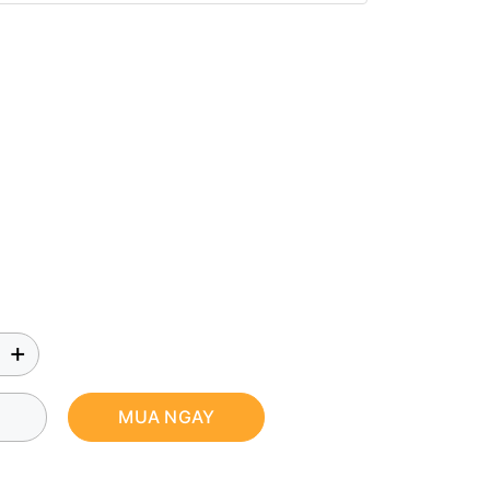
+
MUA NGAY