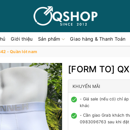
chủ
Giới thiệu
Sản phẩm
Giao hàng & Thanh Toán
42 - Quần lót nam
[FORM TO] QX
KHUYẾN MÃI
- Giá sale (nếu có) chỉ 
khác
- Cần giao Grab khách th
0983096763 sau khi đặt