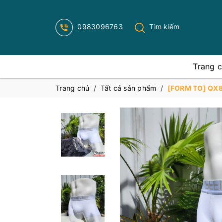
0983096763
Tìm kiếm
Trang 
Trang chủ
/
Tất cả sản phẩm
/
[FORM TO] QX8