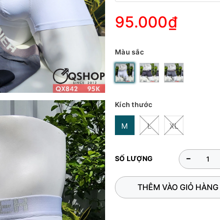
95.000₫
Màu sắc
Kích thước
M
L
XL
-
SỐ LƯỢNG
THÊM VÀO GIỎ HÀNG