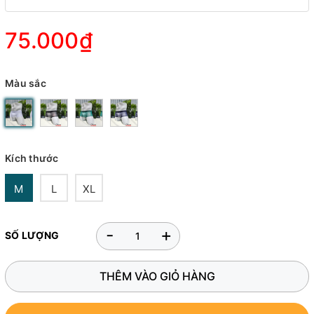
75.000₫
Màu sắc
Kích thước
M
L
XL
-
+
SỐ LƯỢNG
THÊM VÀO GIỎ HÀNG