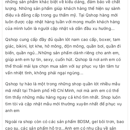
những sản phẩm khác biệt về kiểu dáng, đảm bảo về chất
lượng. Những sản phẩm giúp khách hàng thể hiện sự sành
điệu và đẳng cấp trong gu thẩm mỹ. Tại Qshop hàng mới
luôn được cập nhật hàng tuần với mong muốn khách hàng
của mình luôn là người cập nhật và dẫn đầu xu hướng...
Qshop cung cấp đầy đủ quần lót nam cao cấp, boxer, tam
giác, bikini, lọt khe, hở mông, độn mông, quần bơi, quần đi
biển, quần ngủ...Những sản phẩm dành riêng cho anh em,
giúp anh em tự tin, sexy, cuốn hút. Qshop là nơi anh em có
thể thoải mái lựa chọn mua sắm với sự phục vụ tận tâm tư
vấn nhiệt tình, không phải ngại ngùng...
Qshop tự hào là một trong những shop quần lót nhiều mẫu
mã nhất tại Thành phố Hồ Chí Minh, nơi mà anh em có thể
tìm thấy những mẫu hàng ngay cả khó tìm nhất. Shop luôn
tìm tòi và cập nhật mẫu mới thường xuyên nhất để phục vụ
anh em
Ngoài ra shop còn có các sản phẩm BDSM, gel bôi trơn, bao
cao su, các sản phẩm hỗ trợ...Anh em có nhu cầu về sản