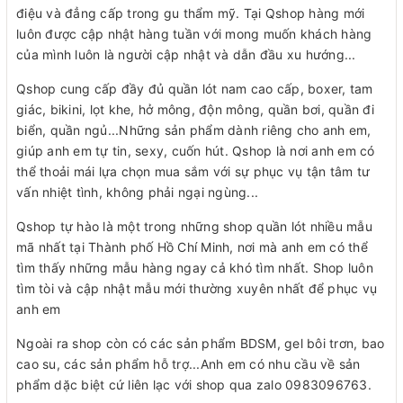
điệu và đẳng cấp trong gu thẩm mỹ. Tại Qshop hàng mới
luôn được cập nhật hàng tuần với mong muốn khách hàng
của mình luôn là người cập nhật và dẫn đầu xu hướng...
Qshop cung cấp đầy đủ quần lót nam cao cấp, boxer, tam
giác, bikini, lọt khe, hở mông, độn mông, quần bơi, quần đi
biển, quần ngủ...Những sản phẩm dành riêng cho anh em,
giúp anh em tự tin, sexy, cuốn hút. Qshop là nơi anh em có
thể thoải mái lựa chọn mua sắm với sự phục vụ tận tâm tư
vấn nhiệt tình, không phải ngại ngùng...
Qshop tự hào là một trong những shop quần lót nhiều mẫu
mã nhất tại Thành phố Hồ Chí Minh, nơi mà anh em có thể
tìm thấy những mẫu hàng ngay cả khó tìm nhất. Shop luôn
tìm tòi và cập nhật mẫu mới thường xuyên nhất để phục vụ
anh em
Ngoài ra shop còn có các sản phẩm BDSM, gel bôi trơn, bao
cao su, các sản phẩm hỗ trợ...Anh em có nhu cầu về sản
phẩm dặc biệt cứ liên lạc với shop qua zalo 0983096763.