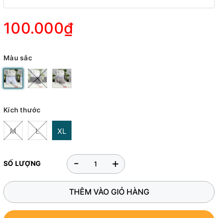
100.000₫
Màu sắc
Kích thước
M
L
XL
-
+
SỐ LƯỢNG
THÊM VÀO GIỎ HÀNG