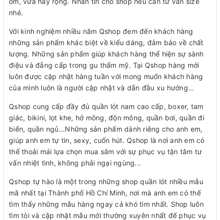
ôm, vừa hay rộng. Nhắn tin cho shop nếu cần tư vấn size
nhé.
Với kinh nghiệm nhiều năm Qshop đem đến khách hàng
những sản phẩm khác biệt về kiểu dáng, đảm bảo về chất
lượng. Những sản phẩm giúp khách hàng thể hiện sự sành
điệu và đẳng cấp trong gu thẩm mỹ. Tại Qshop hàng mới
luôn được cập nhật hàng tuần với mong muốn khách hàng
của mình luôn là người cập nhật và dẫn đầu xu hướng...
Qshop cung cấp đầy đủ quần lót nam cao cấp, boxer, tam
giác, bikini, lọt khe, hở mông, độn mông, quần bơi, quần đi
biển, quần ngủ...Những sản phẩm dành riêng cho anh em,
giúp anh em tự tin, sexy, cuốn hút. Qshop là nơi anh em có
thể thoải mái lựa chọn mua sắm với sự phục vụ tận tâm tư
vấn nhiệt tình, không phải ngại ngùng...
Qshop tự hào là một trong những shop quần lót nhiều mẫu
mã nhất tại Thành phố Hồ Chí Minh, nơi mà anh em có thể
tìm thấy những mẫu hàng ngay cả khó tìm nhất. Shop luôn
tìm tòi và cập nhật mẫu mới thường xuyên nhất để phục vụ