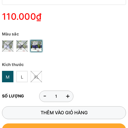
110.000₫
Màu sắc
Kích thước
M
L
XL
-
+
SỐ LƯỢNG
THÊM VÀO GIỎ HÀNG