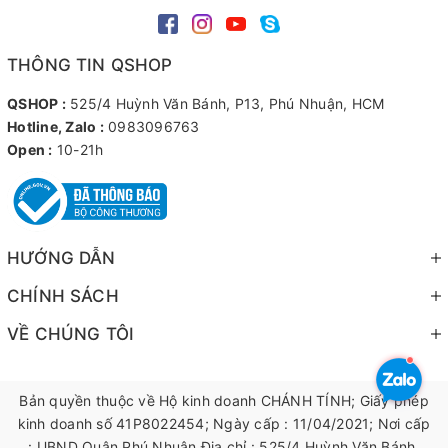
THÔNG TIN QSHOP
QSHOP :
525/4 Huỳnh Văn Bánh, P13, Phú Nhuận, HCM
Hotline, Zalo :
0983096763
Open :
10-21h
HƯỚNG DẪN
CHÍNH SÁCH
VỀ CHÚNG TÔI
Bản quyền thuộc về Hộ kinh doanh CHÁNH TÍNH; Giấy phép
kinh doanh số 41P8022454; Ngày cấp : 11/04/2021; Nơi cấp
: UBND Quận Phú Nhuận Địa chỉ : 525/4 Huỳnh Văn Bánh,