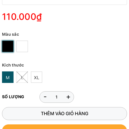
110.000₫
Màu sắc
Kích thước
M
L
XL
-
+
SỐ LƯỢNG
THÊM VÀO GIỎ HÀNG