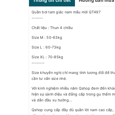
Thông tin chi tiết
Hướng dẫn mua
Quần bơi tam giác nam mẫu mới QT497
-------
Chất liệu : Thun 4 chiều
Size M : 50-63kg
Size L : 60-73kg
Size XL : 70-85kg
--------
Size khuyến nghị chỉ mang tính tương đối để th
cần tư vấn size nhé.
Với kinh nghiệm nhiều năm Qshop đem đến khá
hiện sự sành điệu và đẳng cấp trong gu thẩm m
và dẫn đầu xu hướng...
Qshop cung cấp đầy đủ quần lót nam cao cấp, b