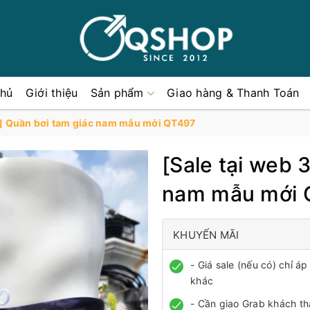
chủ
Giới thiệu
Sản phẩm
Giao hàng & Thanh Toán
%] Quần bơi tam giác nam mẫu mới QT497
[Sale tại web
nam mẫu mới 
KHUYẾN MÃI
- Giá sale (nếu có) chỉ 
khác
- Cần giao Grab khách th