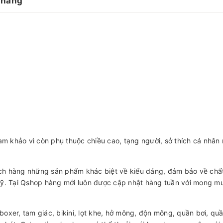
 hàng
am khảo vì còn phụ thuộc chiều cao, tạng người, sở thích cá nhâ
ch hàng những sản phẩm khác biệt về kiểu dáng, đảm bảo về chấ
ỹ. Tại Qshop hàng mới luôn được cập nhật hàng tuần với mong mu
oxer, tam giác, bikini, lọt khe, hở mông, độn mông, quần bơi, q