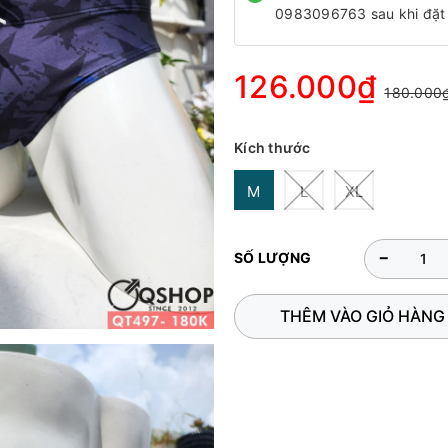
0983096763 sau khi đặt
126.000₫
180.000
Kích thước
M
L
XL
-
SỐ LƯỢNG
THÊM VÀO GIỎ HÀNG