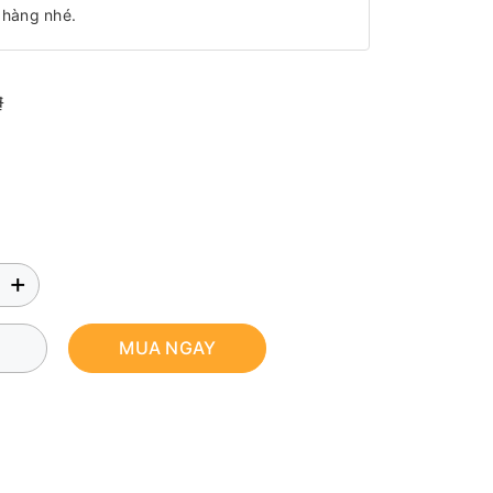
 hàng nhé.
₫
+
MUA NGAY