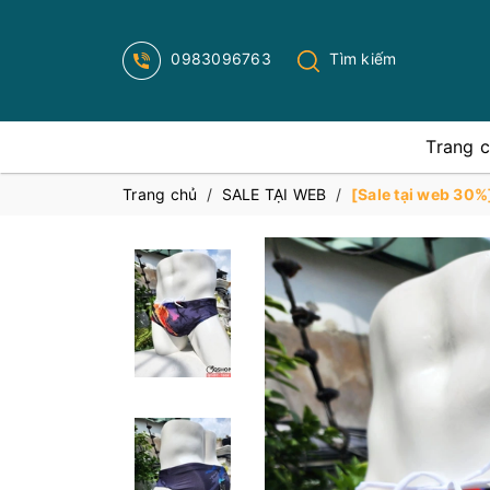
0983096763
Tìm kiếm
Trang 
Trang chủ
/
SALE TẠI WEB
/
[Sale tại web 30