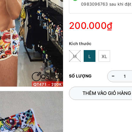
0983096763 sau khi đặt
200.000₫
Kích thước
M
L
XL
-
SỐ LƯỢNG
THÊM VÀO GIỎ HÀNG