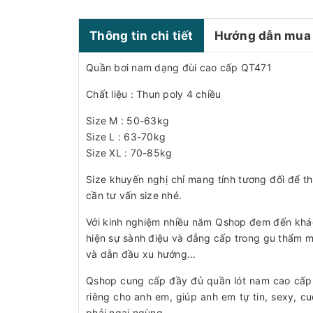
Thông tin chi tiết
Hướng dẫn mua
Quần bơi nam dạng đùi cao cấp QT471
Chất liệu : Thun poly 4 chiều
Size M : 50-63kg
Size L : 63-70kg
Size XL : 70-85kg
Size khuyến nghị chỉ mang tính tương đối để t
cần tư vấn size nhé.
Với kinh nghiệm nhiều năm Qshop đem đến khá
hiện sự sành điệu và đẳng cấp trong gu thẩm 
và dẫn đầu xu hướng...
Qshop cung cấp đầy đủ quần lót nam cao cấp, 
riêng cho anh em, giúp anh em tự tin, sexy, c
phải ngại ngùng...