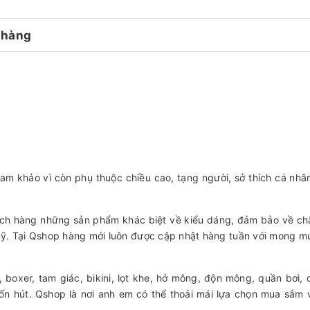
 hàng
ham khảo vì còn phụ thuộc chiều cao, tạng người, sở thích cá nh
ch hàng những sản phẩm khác biệt về kiểu dáng, đảm bảo về ch
mỹ. Tại Qshop hàng mới luôn được cập nhật hàng tuần với mong mu
boxer, tam giác, bikini, lọt khe, hở mông, độn mông, quần bơi,
uốn hút. Qshop là nơi anh em có thể thoải mái lựa chọn mua sắm v