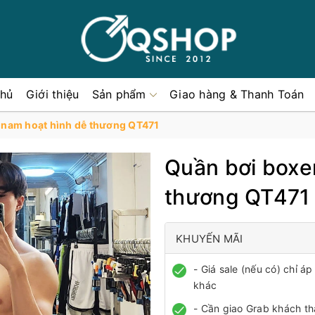
chủ
Giới thiệu
Sản phẩm
Giao hàng & Thanh Toán
 nam hoạt hình dễ thương QT471
Quần bơi boxe
thương QT471
KHUYẾN MÃI
- Giá sale (nếu có) chỉ 
khác
- Cần giao Grab khách th