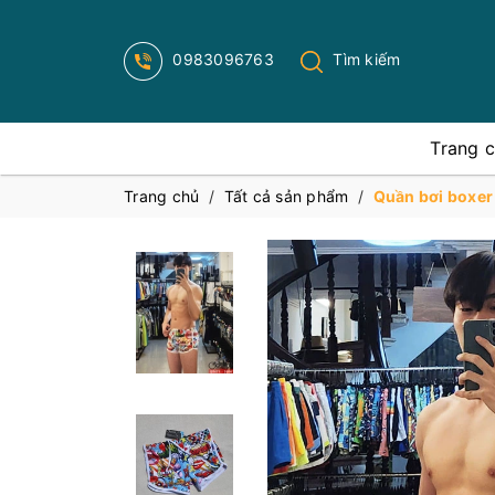
0983096763
Tìm kiếm
Trang 
Trang chủ
/
Tất cả sản phẩm
/
Quần bơi boxer