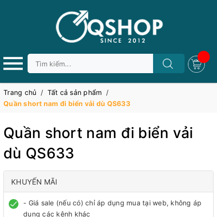
Trang chủ
/
Tất cả sản phẩm
/
Quần short nam đi biển vải dù QS633
Quần short nam đi biển vải
dù QS633
KHUYẾN MÃI
- Giá sale (nếu có) chỉ áp dụng mua tại web, không áp
dụng các kênh khác