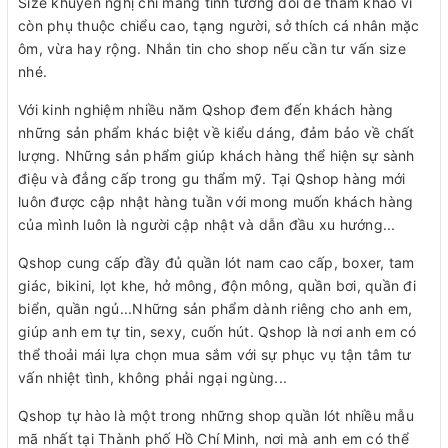
Size khuyến nghị chỉ mang tính tương đối để tham khảo vì
còn phụ thuộc chiểu cao, tạng người, sở thích cá nhân mặc
ôm, vừa hay rộng. Nhắn tin cho shop nếu cần tư vấn size
nhé.
Với kinh nghiệm nhiều năm Qshop đem đến khách hàng
những sản phẩm khác biệt về kiểu dáng, đảm bảo về chất
lượng. Những sản phẩm giúp khách hàng thể hiện sự sành
điệu và đẳng cấp trong gu thẩm mỹ. Tại Qshop hàng mới
luôn được cập nhật hàng tuần với mong muốn khách hàng
của mình luôn là người cập nhật và dẫn đầu xu hướng...
Qshop cung cấp đầy đủ quần lót nam cao cấp, boxer, tam
giác, bikini, lọt khe, hở mông, độn mông, quần bơi, quần đi
biển, quần ngủ...Những sản phẩm dành riêng cho anh em,
giúp anh em tự tin, sexy, cuốn hút. Qshop là nơi anh em có
thể thoải mái lựa chọn mua sắm với sự phục vụ tận tâm tư
vấn nhiệt tình, không phải ngại ngùng...
Qshop tự hào là một trong những shop quần lót nhiều mẫu
mã nhất tại Thành phố Hồ Chí Minh, nơi mà anh em có thể