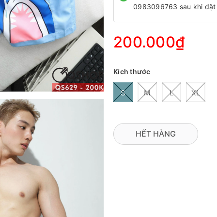
0983096763 sau khi đặt
200.000₫
Kích thước
S
M
L
XL
HẾT HÀNG