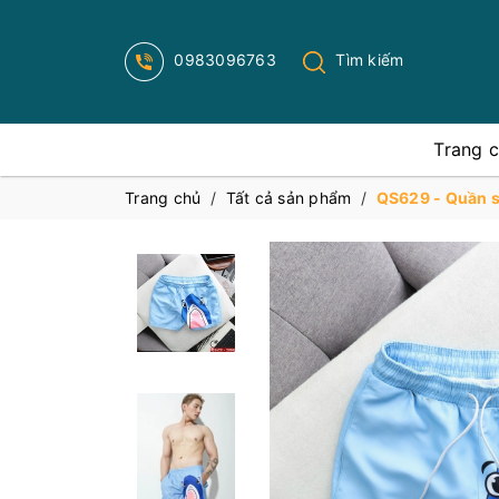
0983096763
Tìm kiếm
Trang 
Trang chủ
/
Tất cả sản phẩm
/
QS629 - Quần sh