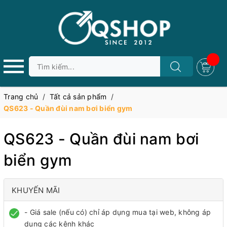
Trang chủ
/
Tất cả sản phẩm
/
QS623 - Quần đùi nam bơi biển gym
QS623 - Quần đùi nam bơi
biển gym
KHUYẾN MÃI
- Giá sale (nếu có) chỉ áp dụng mua tại web, không áp
dụng các kênh khác