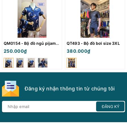
QM0154 - Bộ đồ ngủ pijama nữ
QT493 - Bộ đồ bơi size 3XL
250.000₫
380.000₫
Đăng ký nhận thông tin từ chúng tôi
ĐĂNG KÝ