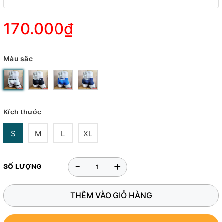
170.000₫
Màu sắc
Kích thước
S
M
L
XL
-
+
SỐ LƯỢNG
THÊM VÀO GIỎ HÀNG