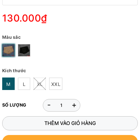
130.000₫
Màu sắc
Kích thước
M
L
XL
XXL
-
+
SỐ LƯỢNG
THÊM VÀO GIỎ HÀNG