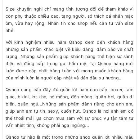
Size khuyến nghị chỉ mang tính tương đối để tham khảo vì
còn phụ thuộc chiều cao, tạng người, sở thích cá nhân mặc
ôm, vừa hay rộng. Nhắn tin cho shop nếu cần tư vấn size
nhé.
Với kinh nghiệm nhiều năm Qshop đem đến khách hàng
những sản phẩm khác biệt về kiểu dáng, đảm bảo về chất
lượng. Những sản phẩm giúp khách hàng thể hiện sự sành
điệu và đẳng cấp trong gu thẩm mỹ. Tại Qshop hàng mới
luôn được cập nhật hàng tuần với mong muốn khách hàng
của mình luôn là người cập nhật và dẫn đầu xu hướng...
Qshop cung cấp đầy đủ quần lót nam cao cấp, boxer, tam
giác, bikini, lọt khe, hở mông, độn mông, quần bơi, quần đi
biển, quần ngủ...Những sản phẩm dành riêng cho anh em,
giúp anh em tự tin, sexy, cuốn hút. Qshop là nơi anh em có
thể thoải mái lựa chọn mua sắm với sự phục vụ tận tâm tư
vấn nhiệt tình, không phải ngại ngùng...
Qshop tự hào là một trong những shop quần lót nhiều mẫu