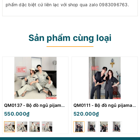
phẩm dặc biệt cứ liên lạc với shop qua zalo 0983096763.
Sản phẩm cùng loại
QM0137 - Bộ đồ ngủ pijama cặp đôi lụa mềm mịn quần dài tay ngắn
QM0111 - Bộ đồ ngủ pijama cặp đôi lụa mềm mịn tay ngắn quần dài
550.000₫
520.000₫