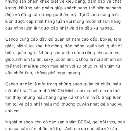
những sản phẩm khác biệt về kiểu dáng, đảm bảo về chất
lượng. Những sản phẩm giúp khách hàng thể hiện sự sành
điệu và đẳng cấp trong gu thẩm mỹ. Tại Qshop hàng mới
luôn được cập nhật hàng tuần với mong muốn khách hàng
của mình luôn là người cập nhật và dẫn đầu xu hướng...
Qshop cung cấp đầy đủ quần lót nam cao cấp, boxer, tam
giác, bikini, lọt khe, hở mông, độn mông, quần bơi, quần đi
biển, quần ngủ...Những sản phẩm dành riêng cho anh em,
giúp anh em tự tin, sexy, cuốn hút. Qshop là nơi anh em có
thể thoải mái lựa chọn mua sắm với sự phục vụ tận tâm tư
vấn nhiệt tình, không phải ngại ngùng...
Qshop tự hào là một trong những shop quần lót nhiều mẫu
mã nhất tại Thành phố Hồ Chí Minh, nơi mà anh em có thể
tìm thấy những mẫu hàng ngay cả khó tìm nhất. Shop luôn
tìm tòi và cập nhật mẫu mới thường xuyên nhất để phục vụ
anh em
Ngoài ra shop còn có các sản phẩm BDSM, gel bôi trơn, bao
cao su, các sản phẩm hỗ trợ...Anh em có nhu cầu về sản