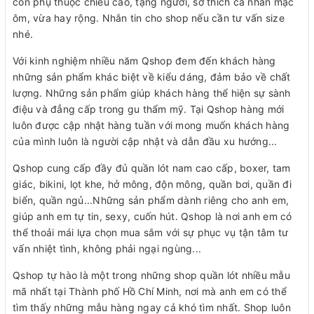
còn phụ thuộc chiều cao, tạng người, sở thích cá nhân mặc
ôm, vừa hay rộng. Nhắn tin cho shop nếu cần tư vấn size
nhé.
Với kinh nghiệm nhiều năm Qshop đem đến khách hàng
những sản phẩm khác biệt về kiểu dáng, đảm bảo về chất
lượng. Những sản phẩm giúp khách hàng thể hiện sự sành
điệu và đẳng cấp trong gu thẩm mỹ. Tại Qshop hàng mới
luôn được cập nhật hàng tuần với mong muốn khách hàng
của mình luôn là người cập nhật và dẫn đầu xu hướng...
Qshop cung cấp đầy đủ quần lót nam cao cấp, boxer, tam
giác, bikini, lọt khe, hở mông, độn mông, quần bơi, quần đi
biển, quần ngủ...Những sản phẩm dành riêng cho anh em,
giúp anh em tự tin, sexy, cuốn hút. Qshop là nơi anh em có
thể thoải mái lựa chọn mua sắm với sự phục vụ tận tâm tư
vấn nhiệt tình, không phải ngại ngùng...
Qshop tự hào là một trong những shop quần lót nhiều mẫu
mã nhất tại Thành phố Hồ Chí Minh, nơi mà anh em có thể
tìm thấy những mẫu hàng ngay cả khó tìm nhất. Shop luôn