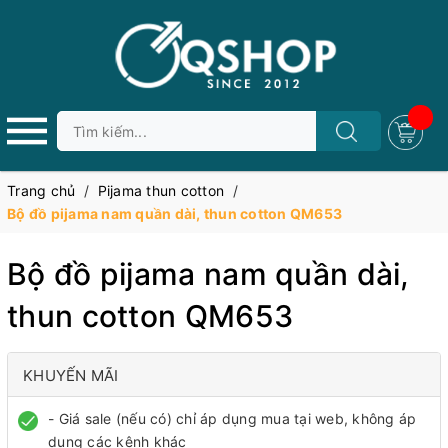
Trang chủ
/
Pijama thun cotton
/
Bộ đồ pijama nam quần dài, thun cotton QM653
Bộ đồ pijama nam quần dài,
thun cotton QM653
KHUYẾN MÃI
- Giá sale (nếu có) chỉ áp dụng mua tại web, không áp
dụng các kênh khác