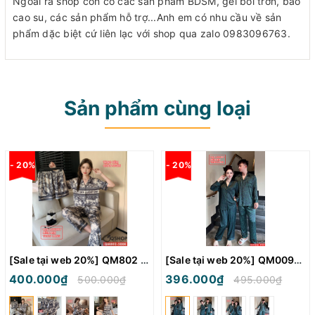
Ngoài ra shop còn có các sản phẩm BDSM, gel bôi trơn, bao
cao su, các sản phẩm hỗ trợ...Anh em có nhu cầu về sản
phẩm dặc biệt cứ liên lạc với shop qua zalo 0983096763.
Sản phẩm cùng loại
- 20%
- 20%
[Sale tại web 20%] QM802 - Bộ đồ ngủ Pijama nam nữ
[Sale tại web 20%] QM0094 - Bộ đồ ngủ pijama cặp đôi tay dài
400.000₫
396.000₫
500.000₫
495.000₫