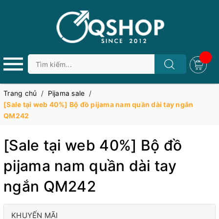
Trang chủ
/
Pijama sale
/
[Sale tại web 40%] Bộ đồ pijama nam quần dài tay ngắn
QM242
[Sale tại web 40%] Bộ đồ
pijama nam quần dài tay
ngắn QM242
KHUYẾN MÃI