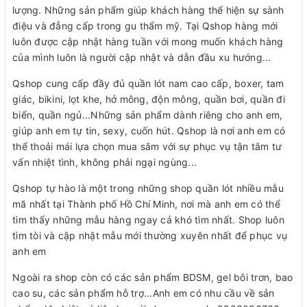
lượng. Những sản phẩm giúp khách hàng thể hiện sự sành
điệu và đẳng cấp trong gu thẩm mỹ. Tại Qshop hàng mới
luôn được cập nhật hàng tuần với mong muốn khách hàng
của mình luôn là người cập nhật và dẫn đầu xu hướng...
Qshop cung cấp đầy đủ quần lót nam cao cấp, boxer, tam
giác, bikini, lọt khe, hở mông, độn mông, quần bơi, quần đi
biển, quần ngủ...Những sản phẩm dành riêng cho anh em,
giúp anh em tự tin, sexy, cuốn hút. Qshop là nơi anh em có
thể thoải mái lựa chọn mua sắm với sự phục vụ tận tâm tư
vấn nhiệt tình, không phải ngại ngùng...
Qshop tự hào là một trong những shop quần lót nhiều mẫu
mã nhất tại Thành phố Hồ Chí Minh, nơi mà anh em có thể
tìm thấy những mẫu hàng ngay cả khó tìm nhất. Shop luôn
tìm tòi và cập nhật mẫu mới thường xuyên nhất để phục vụ
anh em
Ngoài ra shop còn có các sản phẩm BDSM, gel bôi trơn, bao
cao su, các sản phẩm hỗ trợ...Anh em có nhu cầu về sản