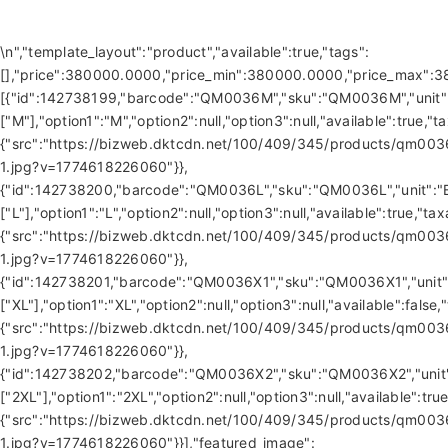
\n
","template_layout":"product","available":true,"tags":
[],"price":380000.0000,"price_min":380000.0000,"price_max":38
[{"id":142738199,"barcode":"QM0036M","sku":"QM0036M","unit":"B
["M"],"option1":"M","option2":null,"option3":null,"available":tru
{"src":"https://bizweb.dktcdn.net/100/409/345/products/qm003
1.jpg?v=1774618226060"}},
{"id":142738200,"barcode":"QM0036L","sku":"QM0036L","unit":"Bộ",
["L"],"option1":"L","option2":null,"option3":null,"available":tru
{"src":"https://bizweb.dktcdn.net/100/409/345/products/qm003
1.jpg?v=1774618226060"}},
{"id":142738201,"barcode":"QM0036X1","sku":"QM0036X1","unit":"B
["XL"],"option1":"XL","option2":null,"option3":null,"available":f
{"src":"https://bizweb.dktcdn.net/100/409/345/products/qm003
1.jpg?v=1774618226060"}},
{"id":142738202,"barcode":"QM0036X2","sku":"QM0036X2","unit":"B
["2XL"],"option1":"2XL","option2":null,"option3":null,"available"
{"src":"https://bizweb.dktcdn.net/100/409/345/products/qm003
1.jpg?v=1774618226060"}}],"featured_image":