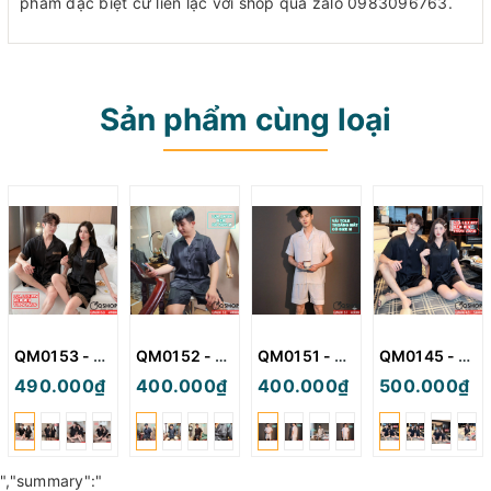
phẩm dặc biệt cứ liên lạc với shop qua zalo 0983096763.
Sản phẩm cùng loại
QM0153 - Bộ đồ ngủ pijama cặp đôi quần ngắn lụa mềm mát
QM0152 - Bộ đồ ngủ pijama nam quần ngắn lụa satin mềm
QM0151 - Bộ đồ ngủ pijama nam quần ngắn
QM0145 - Bộ đồ ngủ pijama cặp đôi lụa mềm mịn quần ngắn
490.000₫
400.000₫
400.000₫
500.000₫
","summary":"