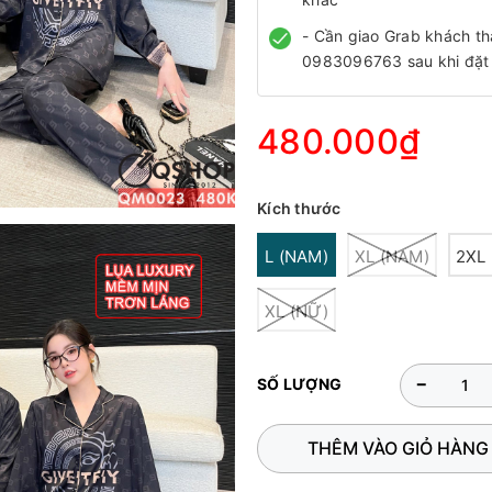
- Cần giao Grab khách th
0983096763 sau khi đặt
480.000₫
Kích thước
L (NAM)
XL (NAM)
2XL
XL (NỮ)
-
SỐ LƯỢNG
THÊM VÀO GIỎ HÀNG