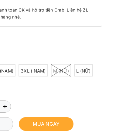
anh toán CK và hỗ trợ tiền Grab. Liên hệ ZL
 hàng nhé.
 (NAM)
3XL ( NAM)
M (NỮ)
L (NỮ)
+
MUA NGAY