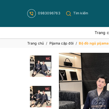
0983096763
Tìm kiếm
Trang 
Trang chủ
/
Pijama cặp đôi
/
Bộ đồ ngủ pijama