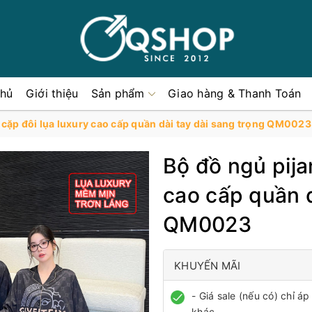
chủ
Giới thiệu
Sản phẩm
Giao hàng & Thanh Toán
 cặp đôi lụa luxury cao cấp quần dài tay dài sang trọng QM0023
Bộ đồ ngủ pija
cao cấp quần d
QM0023
KHUYẾN MÃI
- Giá sale (nếu có) chỉ 
khác