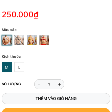
250.000₫
Màu sắc
Kích thước
M
L
-
+
SỐ LƯỢNG
THÊM VÀO GIỎ HÀNG