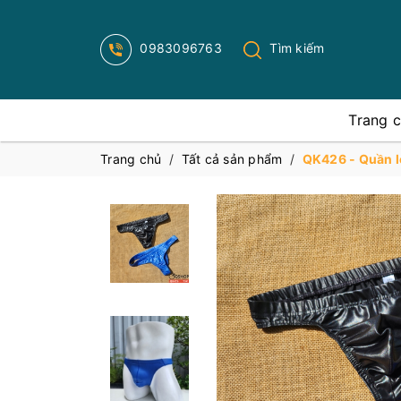
0983096763
Tìm kiếm
Trang 
Trang chủ
/
Tất cả sản phẩm
/
QK426 - Quần l