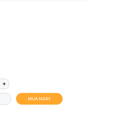
+
MUA NGAY