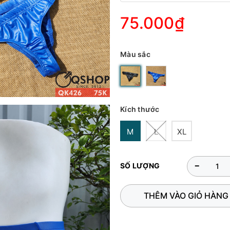
75.000₫
Màu sắc
Kích thước
M
L
XL
-
SỐ LƯỢNG
THÊM VÀO GIỎ HÀNG