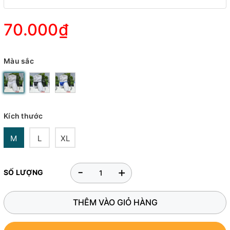
70.000₫
Màu sắc
Kích thước
M
L
XL
-
+
SỐ LƯỢNG
THÊM VÀO GIỎ HÀNG