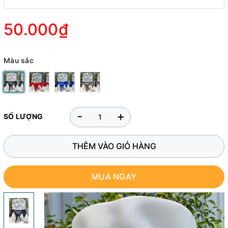
50.000₫
Màu sắc
-
+
SỐ LƯỢNG
THÊM VÀO GIỎ HÀNG
MUA NGAY