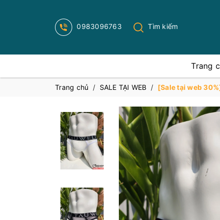
0983096763
Tìm kiếm
Trang 
Trang chủ
/
SALE TẠI WEB
/
[Sale tại web 30