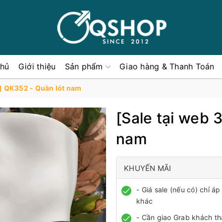
chủ
Giới thiệu
Sản phẩm
Giao hàng & Thanh Toán
%] QK352 - Quần lót nam
[Sale tại web
nam
KHUYẾN MÃI
- Giá sale (nếu có) chỉ 
khác
- Cần giao Grab khách th