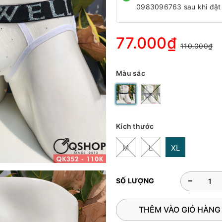
0983096763 sau khi đặt
77.000₫
110.000₫
Màu sắc
Kích thước
M
L
XL
-
SỐ LƯỢNG
THÊM VÀO GIỎ HÀNG