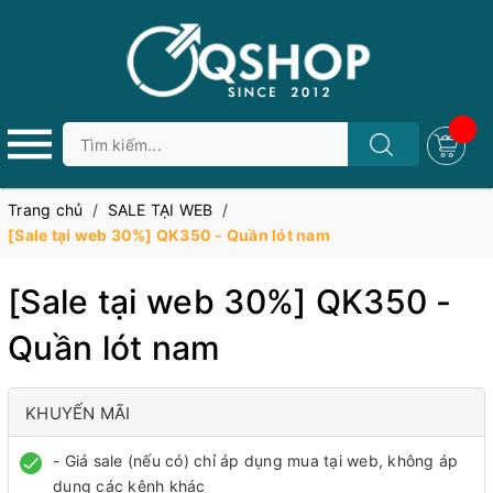
Trang chủ
/
SALE TẠI WEB
/
[Sale tại web 30%] QK350 - Quần lót nam
[Sale tại web 30%] QK350 -
Quần lót nam
KHUYẾN MÃI
- Giá sale (nếu có) chỉ áp dụng mua tại web, không áp
dụng các kênh khác