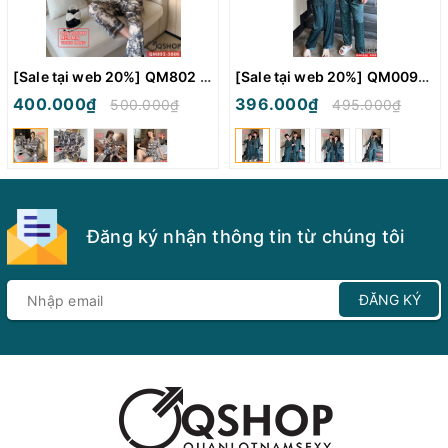
[Sale tại web 20%] QM802 - Bộ đồ ngủ Pijama nam nữ
[Sale tại web 20%] QM0094 - Bộ đồ ngủ pijama cặp đôi tay dài
400.000₫
396.000₫
500.000₫
495.000₫
Đăng ký nhận thông tin từ chúng tôi
ĐĂNG KÝ