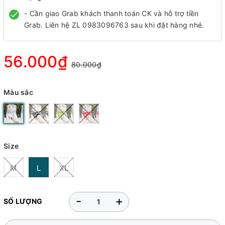
- Cần giao Grab khách thanh toán CK và hỗ trợ tiền
Grab. Liên hệ ZL 0983096763 sau khi đặt hàng nhé.
56.000₫
80.000₫
Màu sắc
Size
M
L
XL
-
+
SỐ LƯỢNG