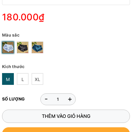
180.000₫
Màu sắc
Kích thước
M
L
XL
-
+
SỐ LƯỢNG
THÊM VÀO GIỎ HÀNG