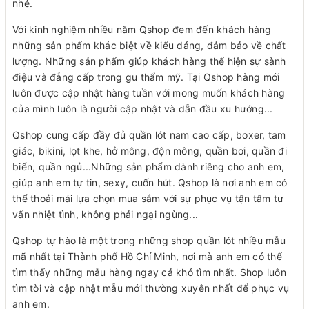
nhé.
Với kinh nghiệm nhiều năm Qshop đem đến khách hàng
những sản phẩm khác biệt về kiểu dáng, đảm bảo về chất
lượng. Những sản phẩm giúp khách hàng thể hiện sự sành
điệu và đẳng cấp trong gu thẩm mỹ. Tại Qshop hàng mới
luôn được cập nhật hàng tuần với mong muốn khách hàng
của mình luôn là người cập nhật và dẫn đầu xu hướng...
Qshop cung cấp đầy đủ quần lót nam cao cấp, boxer, tam
giác, bikini, lọt khe, hở mông, độn mông, quần bơi, quần đi
biển, quần ngủ...Những sản phẩm dành riêng cho anh em,
giúp anh em tự tin, sexy, cuốn hút. Qshop là nơi anh em có
thể thoải mái lựa chọn mua sắm với sự phục vụ tận tâm tư
vấn nhiệt tình, không phải ngại ngùng...
Qshop tự hào là một trong những shop quần lót nhiều mẫu
mã nhất tại Thành phố Hồ Chí Minh, nơi mà anh em có thể
tìm thấy những mẫu hàng ngay cả khó tìm nhất. Shop luôn
tìm tòi và cập nhật mẫu mới thường xuyên nhất để phục vụ
anh em.