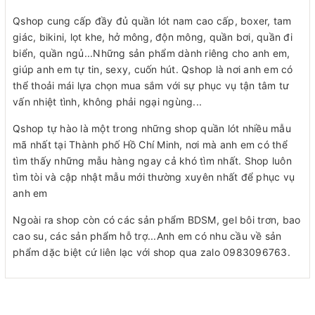
Qshop cung cấp đầy đủ quần lót nam cao cấp, boxer, tam
giác, bikini, lọt khe, hở mông, độn mông, quần bơi, quần đi
biển, quần ngủ...Những sản phẩm dành riêng cho anh em,
giúp anh em tự tin, sexy, cuốn hút. Qshop là nơi anh em có
thể thoải mái lựa chọn mua sắm với sự phục vụ tận tâm tư
vấn nhiệt tình, không phải ngại ngùng...
Qshop tự hào là một trong những shop quần lót nhiều mẫu
mã nhất tại Thành phố Hồ Chí Minh, nơi mà anh em có thể
tìm thấy những mẫu hàng ngay cả khó tìm nhất. Shop luôn
tìm tòi và cập nhật mẫu mới thường xuyên nhất để phục vụ
anh em
Ngoài ra shop còn có các sản phẩm BDSM, gel bôi trơn, bao
cao su, các sản phẩm hỗ trợ...Anh em có nhu cầu về sản
phẩm dặc biệt cứ liên lạc với shop qua zalo 0983096763.