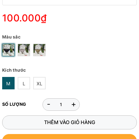
100.000₫
Màu sắc
Kích thước
M
L
XL
-
+
SỐ LƯỢNG
THÊM VÀO GIỎ HÀNG