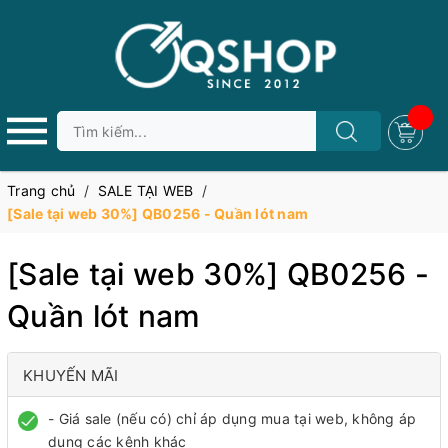
Trang chủ
/
SALE TẠI WEB
/
[Sale tại web 30%] QB0256 - Quần lót nam
[Sale tại web 30%] QB0256 -
Quần lót nam
KHUYẾN MÃI
- Giá sale (nếu có) chỉ áp dụng mua tại web, không áp
dụng các kênh khác