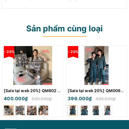
Sản phẩm cùng loại
- 20%
- 20%
[Sale tại web 20%] QM802 - Bộ đồ ngủ Pijama nam nữ
[Sale tại web 20%] QM0094 - Bộ đồ ngủ pijama cặp đôi tay dài
400.000₫
396.000₫
500.000₫
495.000₫