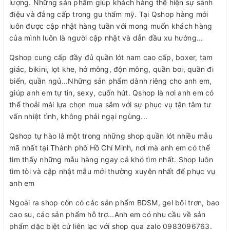
lượng. Những sản phẩm giúp khách hàng thể hiện sự sành
điệu và đẳng cấp trong gu thẩm mỹ. Tại Qshop hàng mới
luôn được cập nhật hàng tuần với mong muốn khách hàng
của mình luôn là người cập nhật và dẫn đầu xu hướng...
Qshop cung cấp đầy đủ quần lót nam cao cấp, boxer, tam
giác, bikini, lọt khe, hở mông, độn mông, quần bơi, quần đi
biển, quần ngủ...Những sản phẩm dành riêng cho anh em,
giúp anh em tự tin, sexy, cuốn hút. Qshop là nơi anh em có
thể thoải mái lựa chọn mua sắm với sự phục vụ tận tâm tư
vấn nhiệt tình, không phải ngại ngùng...
Qshop tự hào là một trong những shop quần lót nhiều mẫu
mã nhất tại Thành phố Hồ Chí Minh, nơi mà anh em có thể
tìm thấy những mẫu hàng ngay cả khó tìm nhất. Shop luôn
tìm tòi và cập nhật mẫu mới thường xuyên nhất để phục vụ
anh em
Ngoài ra shop còn có các sản phẩm BDSM, gel bôi trơn, bao
cao su, các sản phẩm hỗ trợ...Anh em có nhu cầu về sản
phẩm dặc biệt cứ liên lạc với shop qua zalo 0983096763.