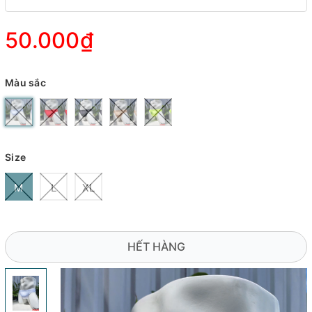
50.000₫
Màu sắc
Size
M
L
XL
HẾT HÀNG