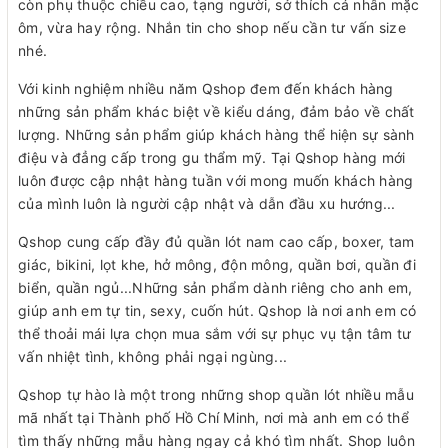
còn phụ thuộc chiều cao, tạng người, sở thích cá nhân mặc
ôm, vừa hay rộng. Nhắn tin cho shop nếu cần tư vấn size
nhé.
Với kinh nghiệm nhiều năm Qshop đem đến khách hàng
những sản phẩm khác biệt về kiểu dáng, đảm bảo về chất
lượng. Những sản phẩm giúp khách hàng thể hiện sự sành
điệu và đẳng cấp trong gu thẩm mỹ. Tại Qshop hàng mới
luôn được cập nhật hàng tuần với mong muốn khách hàng
của mình luôn là người cập nhật và dẫn đầu xu hướng...
Qshop cung cấp đầy đủ quần lót nam cao cấp, boxer, tam
giác, bikini, lọt khe, hở mông, độn mông, quần bơi, quần đi
biển, quần ngủ...Những sản phẩm dành riêng cho anh em,
giúp anh em tự tin, sexy, cuốn hút. Qshop là nơi anh em có
thể thoải mái lựa chọn mua sắm với sự phục vụ tận tâm tư
vấn nhiệt tình, không phải ngại ngùng...
Qshop tự hào là một trong những shop quần lót nhiều mẫu
mã nhất tại Thành phố Hồ Chí Minh, nơi mà anh em có thể
tìm thấy những mẫu hàng ngay cả khó tìm nhất. Shop luôn