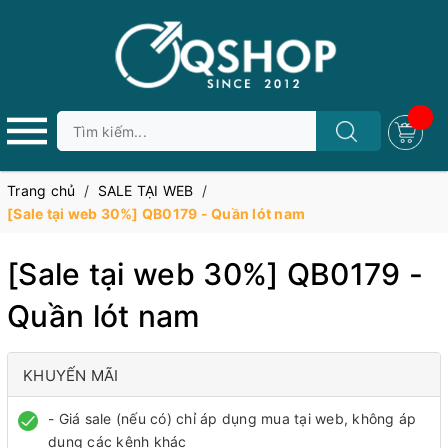
Trang chủ
/
SALE TẠI WEB
/
[Sale tại web 30%] QB0179 - Quần lót nam
[Sale tại web 30%] QB0179 -
Quần lót nam
KHUYẾN MÃI
- Giá sale (nếu có) chỉ áp dụng mua tại web, không áp
dụng các kênh khác