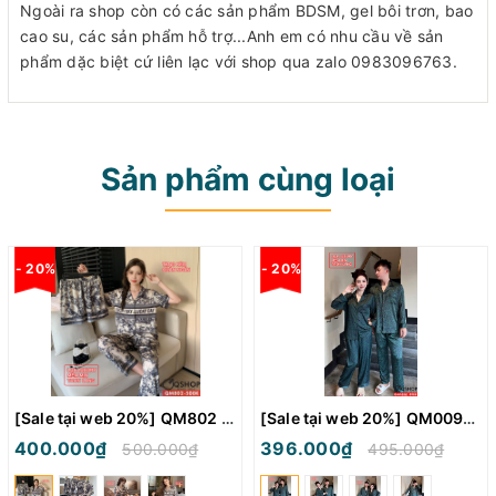
Ngoài ra shop còn có các sản phẩm BDSM, gel bôi trơn, bao
cao su, các sản phẩm hỗ trợ...Anh em có nhu cầu về sản
phẩm dặc biệt cứ liên lạc với shop qua zalo 0983096763.
Sản phẩm cùng loại
- 20%
- 20%
[Sale tại web 20%] QM802 - Bộ đồ ngủ Pijama nam nữ
[Sale tại web 20%] QM0094 - Bộ đồ ngủ pijama cặp đôi tay dài
400.000₫
396.000₫
500.000₫
495.000₫