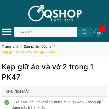
Trang chủ
/
Sản phẩm độc lạ
/
Kẹp giữ áo và vớ 2 trong 1 PK47
Kẹp giữ áo và vớ 2 trong 1
PK47
KHUYẾN MÃI
- Giá sale (nếu có) chỉ áp dụng mua tại web, không áp
dụng các kênh khác