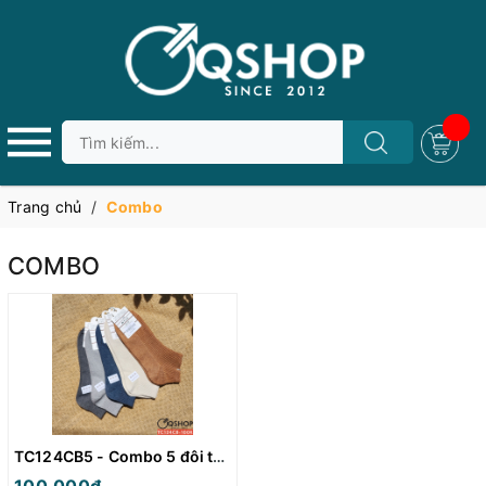
Trang chủ
/
Combo
COMBO
TC124CB5 - Combo 5 đôi tất vớ nam nữ cổ thấp