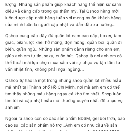
lượng. Những sản phẩm giúp khách hàng thể hiện sự sành
điệu và đẳng cấp trong gu thẩm mỹ. Tại Qshop hàng mới
luôn được cập nhật hàng tuần với mong muốn khách hàng
của mình luôn là người cập nhật và dẫn đầu xu hướng...
Qshop cung cấp đầy đủ quần lót nam cao cấp, boxer, tam
giác, bikini, lọt khe, hở mông, độn mông, quần bơi, quần đi
biển, quần ngủ...Những sản phẩm dành riêng cho anh em,
giúp anh em tự tin, sexy, cuốn hút. Qshop là nơi anh em có
thể thoải mái lựa chọn mua sắm với sự phục vụ tận tâm tư
vấn nhiệt tình, không phải ngại ngùng...
Qshop tự hào là một trong những shop quần lót nhiều mẫu
mã nhất tại Thành phố Hồ Chí Minh, nơi mà anh em có thể
tìm thấy những mẫu hàng ngay cả khó tìm nhất. Shop luôn
tìm tòi và cập nhật mẫu mới thường xuyên nhất để phục vụ
anh em
Ngoài ra shop còn có các sản phẩm BDSM, gel bôi trơn, bao
cao su, các sản phẩm hỗ trợ...Anh em có nhu cầu về sản