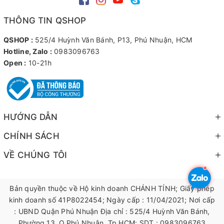
THÔNG TIN QSHOP
QSHOP :
525/4 Huỳnh Văn Bánh, P13, Phú Nhuận, HCM
Hotline, Zalo :
0983096763
Open :
10-21h
HƯỚNG DẪN
CHÍNH SÁCH
VỀ CHÚNG TÔI
Bản quyền thuộc về Hộ kinh doanh CHÁNH TÍNH; Giấy phép
kinh doanh số 41P8022454; Ngày cấp : 11/04/2021; Nơi cấp
: UBND Quận Phú Nhuận Địa chỉ : 525/4 Huỳnh Văn Bánh,
Phường 13, Q.Phú Nhuận, Tp.HCM; SDT : 0983096763