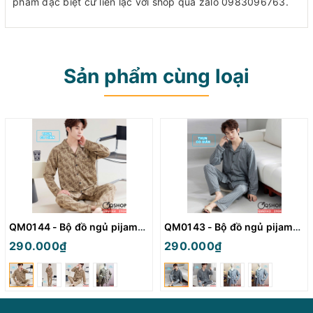
phẩm dặc biệt cứ liên lạc với shop qua zalo 0983096763.
Sản phẩm cùng loại
QM0144 - Bộ đồ ngủ pijama nam thun
QM0143 - Bộ đồ ngủ pijama nam thun
290.000₫
290.000₫