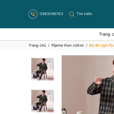
0983096763
Tìm kiếm
Trang 
Trang chủ
/
Pijama thun cotton
/
Bộ đồ ngủ Pij