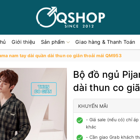
chủ
Giới thiệu
Sản phẩm
Giao hàng & Thanh Toán
ama nam tay dài quần dài thun co giãn thoải mái QM953
Bộ đồ ngủ Pij
dài thun co g
KHUYẾN MÃI
- Giá sale (nếu có) chỉ 
khác
- Cần giao Grab khách th