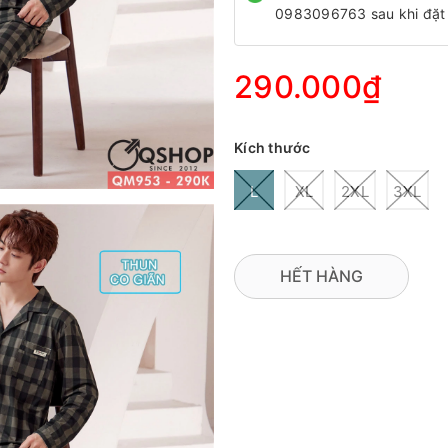
0983096763 sau khi đặt
290.000₫
Kích thước
L
XL
2XL
3XL
HẾT HÀNG