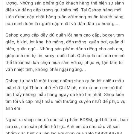
lượng. Những sản phẩm giúp khách hàng thể hiện sự sành
điệu và đẳng cấp trong gu thẩm mỹ. Tại Qshop hàng mới
luôn được cập nhật hàng tuần với mong muốn khách hàng
của mình luôn là người cập nhật và dẫn đầu xu hướng...
Qshop cung cấp đầy đủ quần lót nam cao cấp, boxer, tam
giác, bikini, lọt khe, hở mông, độn mông, quần bơi, quần đi
biển, quần ngủ...Những sản phẩm dành riêng cho anh em,
giúp anh em tự tin, sexy, cuốn hút. Qshop là nơi anh em có
thể thoải mái lựa chọn mua sắm với sự phục vụ tận tâm tư
vấn nhiệt tình, không phải ngại ngùng...
Qshop tự hào là một trong những shop quần lót nhiều mẫu
mã nhất tại Thành phố Hồ Chí Minh, nơi mà anh em có thể
tìm thấy những mẫu hàng ngay cả khó tìm nhất. Shop luôn
tìm tòi và cập nhật mẫu mới thường xuyên nhất để phục vụ
anh em
Ngoài ra shop còn có các sản phẩm BDSM, gel bôi trơn, bao
cao su, các sản phẩm hỗ trợ...Anh em có nhu cầu về sản
phẩm dặc biệt cứ liên lạc với shop qua zalo 0983096763.