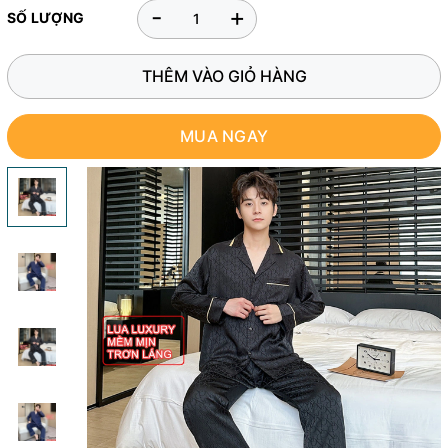
-
+
SỐ LƯỢNG
THÊM VÀO GIỎ HÀNG
MUA NGAY