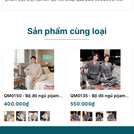
Sản phẩm cùng loại
QM0150 - Bộ đồ ngủ pijama nam tay dài vải tole mát
QM0135 - Bộ đồ ngủ pijama cặp đôi lụa mềm mịn tay dài
400.000₫
550.000₫