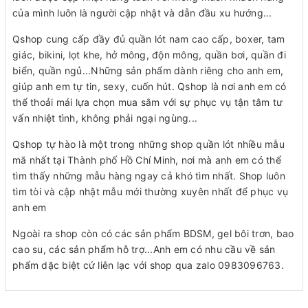
của mình luôn là người cập nhật và dẫn đầu xu hướng...
Qshop cung cấp đầy đủ quần lót nam cao cấp, boxer, tam
giác, bikini, lọt khe, hở mông, độn mông, quần bơi, quần đi
biển, quần ngủ...Những sản phẩm dành riêng cho anh em,
giúp anh em tự tin, sexy, cuốn hút. Qshop là nơi anh em có
thể thoải mái lựa chọn mua sắm với sự phục vụ tận tâm tư
vấn nhiệt tình, không phải ngại ngùng...
Qshop tự hào là một trong những shop quần lót nhiều mẫu
mã nhất tại Thành phố Hồ Chí Minh, nơi mà anh em có thể
tìm thấy những mẫu hàng ngay cả khó tìm nhất. Shop luôn
tìm tòi và cập nhật mẫu mới thường xuyên nhất để phục vụ
anh em
Ngoài ra shop còn có các sản phẩm BDSM, gel bôi trơn, bao
cao su, các sản phẩm hỗ trợ...Anh em có nhu cầu về sản
phẩm dặc biệt cứ liên lạc với shop qua zalo 0983096763.