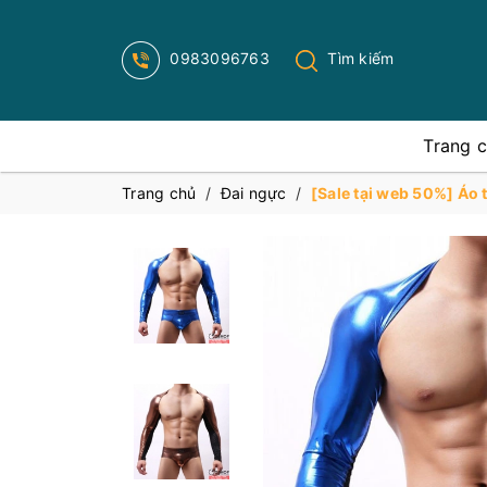
0983096763
Tìm kiếm
Trang 
Trang chủ
/
Đai ngực
/
[Sale tại web 50%] Áo 