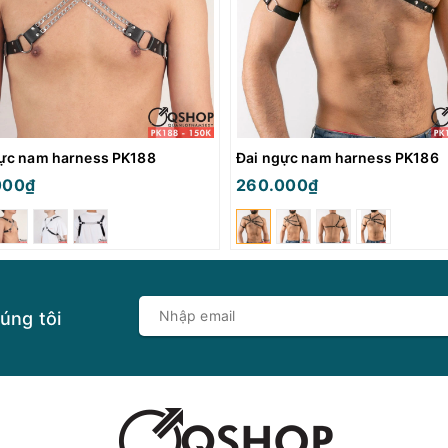
ực nam harness PK188
Đai ngực nam harness PK186
000₫
260.000₫
úng tôi