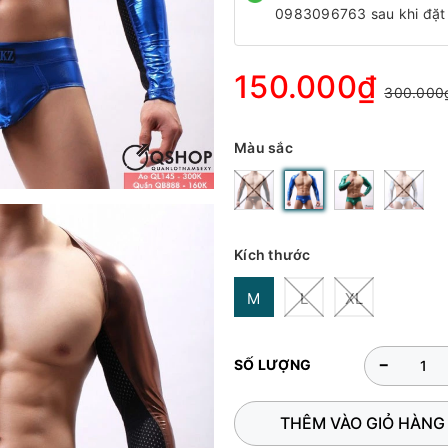
0983096763 sau khi đặt
150.000₫
300.000
Màu sắc
Kích thước
M
L
XL
-
SỐ LƯỢNG
THÊM VÀO GIỎ HÀNG