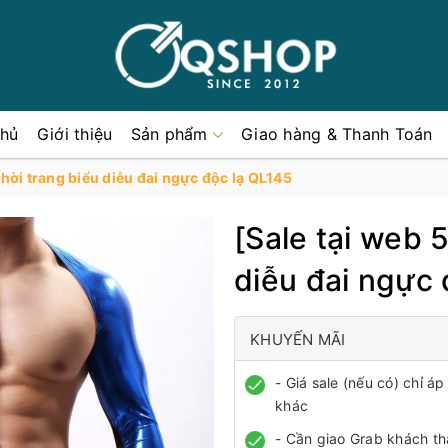
chủ
Giới thiệu
Sản phẩm
Giao hàng & Thanh Toán
thời trang biểu diễu đai ngực độc lạ QL145
[Sale tại web 
diễu đai ngực 
KHUYẾN MÃI
- Giá sale (nếu có) chỉ 
khác
- Cần giao Grab khách th