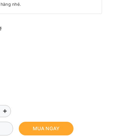
 hàng nhé.
₫
+
MUA NGAY