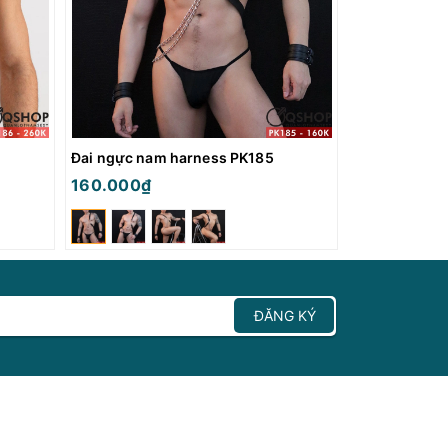
Đai ngực nam harness PK185
Đai ngực da 
160.000₫
190.000₫
ĐĂNG KÝ