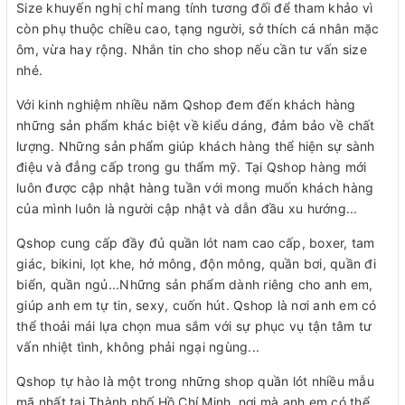
Size khuyến nghị chỉ mang tính tương đối để tham khảo vì
còn phụ thuộc chiều cao, tạng người, sở thích cá nhân mặc
ôm, vừa hay rộng. Nhắn tin cho shop nếu cần tư vấn size
nhé.
Với kinh nghiệm nhiều năm Qshop đem đến khách hàng
những sản phẩm khác biệt về kiểu dáng, đảm bảo về chất
lượng. Những sản phẩm giúp khách hàng thể hiện sự sành
điệu và đẳng cấp trong gu thẩm mỹ. Tại Qshop hàng mới
luôn được cập nhật hàng tuần với mong muốn khách hàng
của mình luôn là người cập nhật và dẫn đầu xu hướng...
Qshop cung cấp đầy đủ quần lót nam cao cấp, boxer, tam
giác, bikini, lọt khe, hở mông, độn mông, quần bơi, quần đi
biển, quần ngủ...Những sản phẩm dành riêng cho anh em,
giúp anh em tự tin, sexy, cuốn hút. Qshop là nơi anh em có
thể thoải mái lựa chọn mua sắm với sự phục vụ tận tâm tư
vấn nhiệt tình, không phải ngại ngùng...
Qshop tự hào là một trong những shop quần lót nhiều mẫu
mã nhất tại Thành phố Hồ Chí Minh, nơi mà anh em có thể