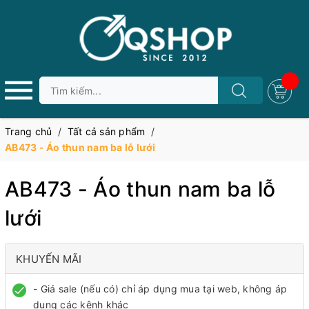
Trang chủ
/
Tất cả sản phẩm
/
AB473 - Áo thun nam ba lỗ lưới
AB473 - Áo thun nam ba lỗ
lưới
KHUYẾN MÃI
- Giá sale (nếu có) chỉ áp dụng mua tại web, không áp
dụng các kênh khác